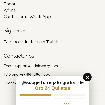
Pagar
Affirm
Contáctame WhatsApp
Síguenos
Facebook
Instagram
Tiktok
Contáctanos
Email:
support@aldojewelry.com
Teléfono:
+1 (786) 660-3605
×
¡Escoge tu regalo gratis! de
Dirección: 117 NE 1st Ave, Miami, FL 33132 US
Oro 24 Quilates
© Aldo Jewelry. Richard Lopez & Joey War.
✓
$99