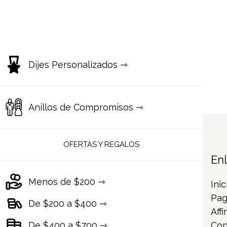
Dijes Personalizados ⇾
Anillos de Compromisos ⇾
OFERTAS Y REGALOS
En
Menos de $200 ⇾
Inic
Pag
De $200 a $400 ⇾
Affi
De $400 a $700 ⇾
Con