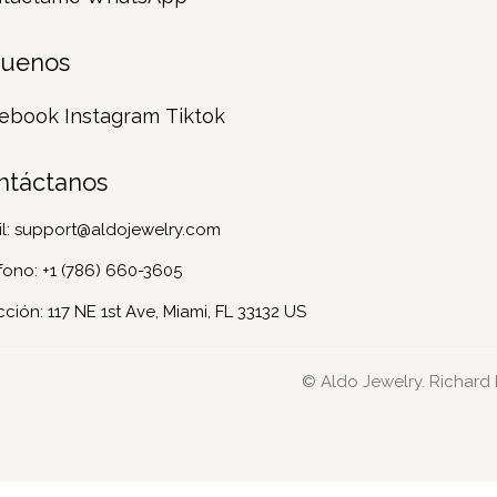
guenos
ebook
Instagram
Tiktok
ntáctanos
l:
support@aldojewelry.com
fono:
+1 (786) 660-3605
cción: 117 NE 1st Ave, Miami, FL 33132 US
© Aldo Jewelry. Richard