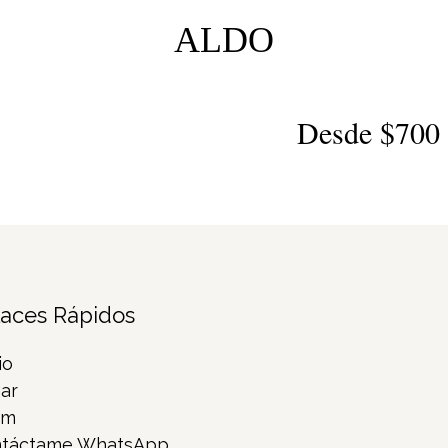
ALDO
Desde $700 
laces Rápidos
io
ar
rm
táctame WhatsApp