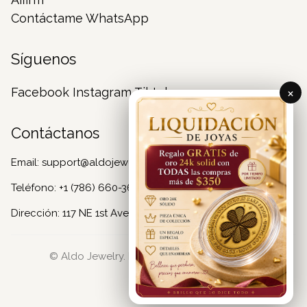
Contáctame WhatsApp
Síguenos
×
Facebook
Instagram
Tiktok
Contáctanos
Email:
support@aldojewelry.com
Teléfono:
+1 (786) 660-3605
Dirección: 117 NE 1st Ave, Miami, FL 33132 US
© Aldo Jewelry. Richard Lopez & Joey War.