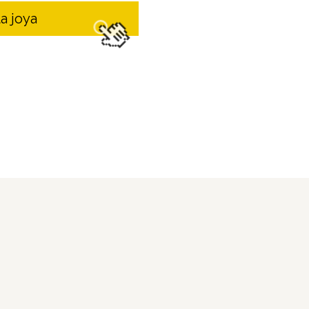
a joya