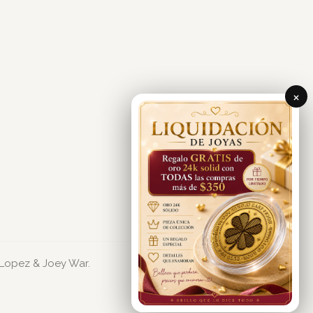
×
 Lopez & Joey War.