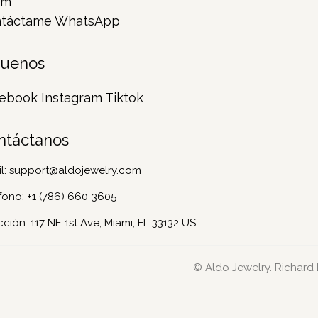
rm
táctame WhatsApp
guenos
ebook
Instagram
Tiktok
ntáctanos
l:
support@aldojewelry.com
fono:
+1 (786) 660-3605
cción: 117 NE 1st Ave, Miami, FL 33132 US
© Aldo Jewelry. Richard