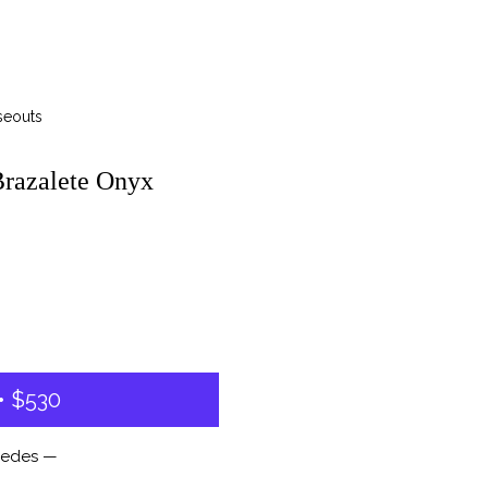
seouts
Brazalete Onyx
0
 $530
uedes —