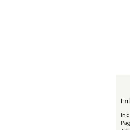
En
Inic
Pag