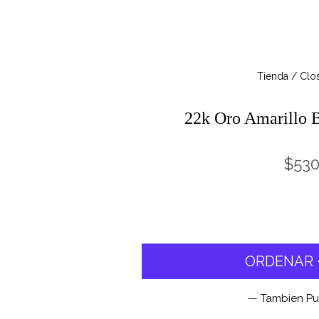
Tienda / Clo
22k Oro Amarillo 
$53
ORDENAR •
— Tambien P