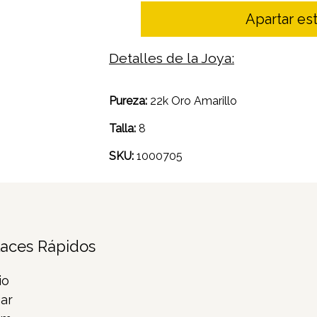
Apartar est
Detalles de la Joya:
Pureza:
22k Oro Amarillo
Talla:
8
SKU:
1000705
laces Rápidos
io
ar