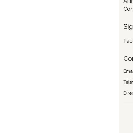
Affi
Con
Sí
Fac
Co
Emai
Telé
Dire