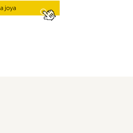
a joya