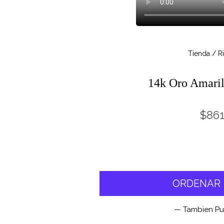
Tienda / R
14k Oro Amaril
$86
ORDENAR •
— Tambien P