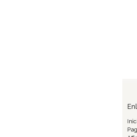
En
Inic
Pag