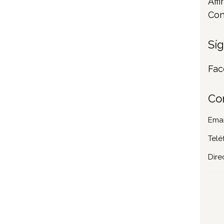
Affi
Con
Sí
Fac
Co
Emai
Telé
Dire