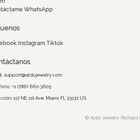
rm
táctame WhatsApp
guenos
ebook
Instagram
Tiktok
ntáctanos
l:
support@aldojewelry.com
fono:
+1 (786) 660-3605
cción: 117 NE 1st Ave, Miami, FL 33132 US
© Aldo Jewelry. Richard