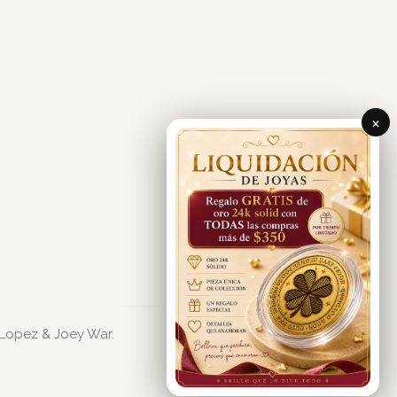
×
 Lopez & Joey War.