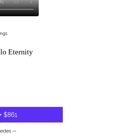
ings
lo Eternity
1
 $861
uedes —