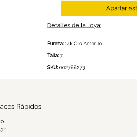
Apartar est
Detalles de la Joya:
Pureza:
14k Oro Amarillo
Talla:
7
SKU:
002788273
laces Rápidos
io
ar