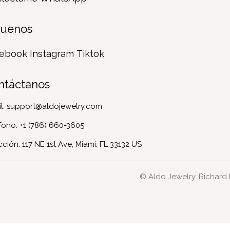
guenos
ebook
Instagram
Tiktok
ntáctanos
l:
support@aldojewelry.com
fono:
+1 (786) 660-3605
cción: 117 NE 1st Ave, Miami, FL 33132 US
© Aldo Jewelry. Richard