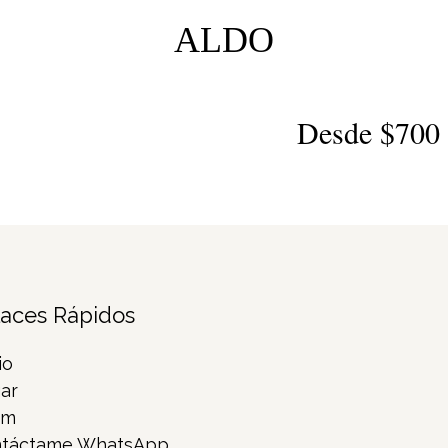
ALDO
Desde $700 
laces Rápidos
io
ar
rm
táctame WhatsApp