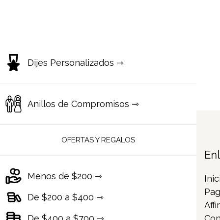
Dijes Personalizados ⇾
Anillos de Compromisos ⇾
OFERTAS Y REGALOS
En
Menos de $200 ⇾
Inic
Pag
De $200 a $400 ⇾
Affi
De $400 a $700 ⇾
Con